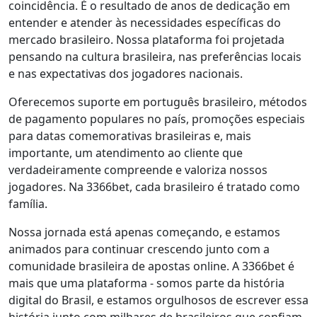
coincidência. É o resultado de anos de dedicação em
entender e atender às necessidades específicas do
mercado brasileiro. Nossa plataforma foi projetada
pensando na cultura brasileira, nas preferências locais
e nas expectativas dos jogadores nacionais.
Oferecemos suporte em português brasileiro, métodos
de pagamento populares no país, promoções especiais
para datas comemorativas brasileiras e, mais
importante, um atendimento ao cliente que
verdadeiramente compreende e valoriza nossos
jogadores. Na 3366bet, cada brasileiro é tratado como
família.
Nossa jornada está apenas começando, e estamos
animados para continuar crescendo junto com a
comunidade brasileira de apostas online. A 3366bet é
mais que uma plataforma - somos parte da história
digital do Brasil, e estamos orgulhosos de escrever essa