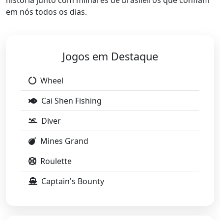
história junto com milhares de brasileiros que confiam
em nós todos os dias.
Jogos em Destaque
Wheel
Cai Shen Fishing
Diver
Mines Grand
Roulette
Captain's Bounty