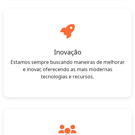
Inovação
Estamos sempre buscando maneiras de melhorar
e inovar, oferecendo as mais modernas
tecnologias e recursos.