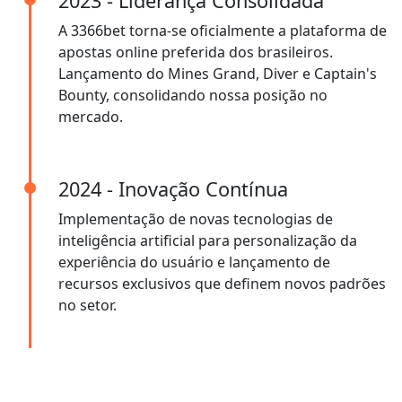
2023 - Liderança Consolidada
A 3366bet torna-se oficialmente a plataforma de
apostas online preferida dos brasileiros.
Lançamento do Mines Grand, Diver e Captain's
Bounty, consolidando nossa posição no
mercado.
2024 - Inovação Contínua
Implementação de novas tecnologias de
inteligência artificial para personalização da
experiência do usuário e lançamento de
recursos exclusivos que definem novos padrões
no setor.