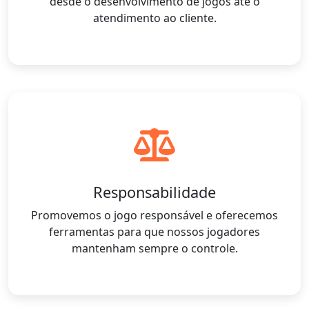
desde o desenvolvimento de jogos até o
atendimento ao cliente.
Responsabilidade
Promovemos o jogo responsável e oferecemos
ferramentas para que nossos jogadores
mantenham sempre o controle.