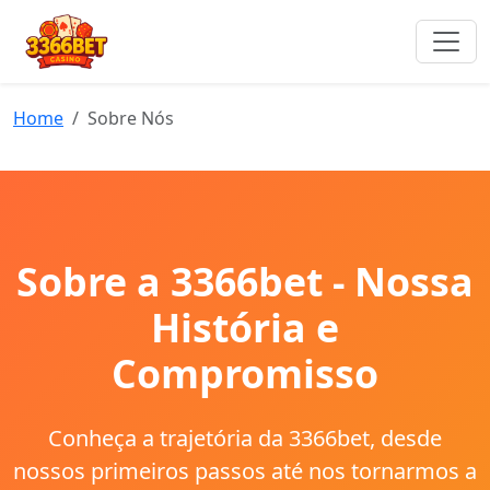
Home
Sobre Nós
Sobre a 3366bet - Nossa
História e
Compromisso
Conheça a trajetória da 3366bet, desde
nossos primeiros passos até nos tornarmos a