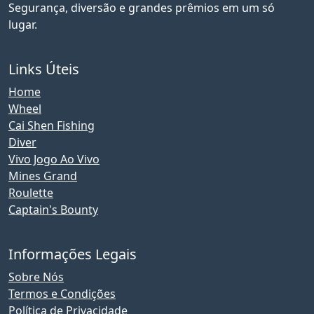
Segurança, diversão e grandes prêmios em um só
lugar.
Links Úteis
Home
Wheel
Cai Shen Fishing
Diver
Vivo Jogo Ao Vivo
Mines Grand
Roulette
Captain's Bounty
Informações Legais
Sobre Nós
Termos e Condições
Política de Privacidade